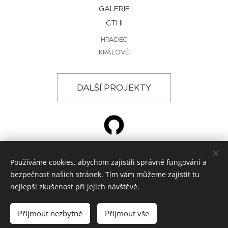
GALERIE
CTI II
HRADEC
KRÁLOVÉ
DALŠÍ PROJEKTY
Používáme cookies, abychom zajistili správné fungování a
© 2024 ŽÁROVKA ARCHITEKTI, Křižíkova 788, Hradec Králové
bezpečnost našich stránek. Tím vám můžeme zajistit tu
architektonická kancelář
Cookies
nejlepší zkušenost při jejich návštěvě.
Jazyky
Přijmout nezbytné
Přijmout vše
Čeština
English