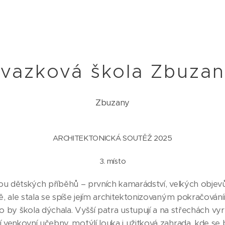
vazková škola Zbuza
Zbuzany
ARCHITEKTONICKÁ SOUTĚŽ 2025
3. místo
sou dětských příběhů – prvních kamarádství, velkých objev
, ale stala se spíše jejím architektonizovaným pokračování
ako by škola dýchala. Vyšší patra ustupují a na střechách v
nkovní učebny, motýlí louka i užitková zahrada, kde se bi