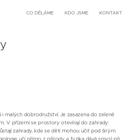
CO DĚLÁME
KDO JSME
KONTAKT
ny
ů i malých dobrodružství. Je zasazena do zeleně
m. V přízemí se prostory otevírají do zahrady:
yrůstají zahrady, kde se děti mohou učit pod širým
ologie učí přímo z přírody a fyzika dává smysl při