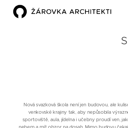
S
Nová svazková škola není jen budovou, ale kuli
venkovské krajiny tak, aby nepůsobila výrazně
sportoviště, aula, jídelna i učebny proudí ven, j
nebem a mít obzor na dosah. Mimo budovu čekají ve