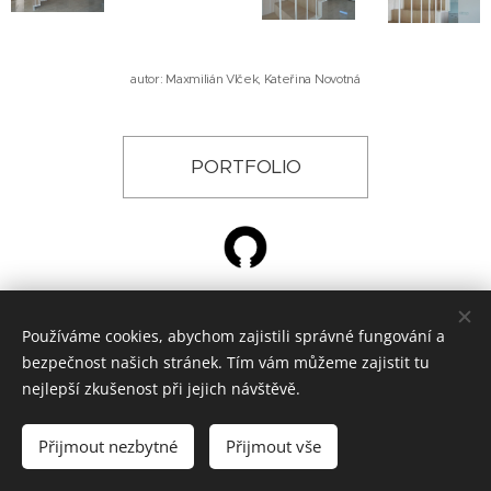
autor: Maxmilián Vlček, Kateřina Novotná
PORTFOLIO
Používáme cookies, abychom zajistili správné fungování a
© 2024 ŽÁROVKA ARCHITEKTI, Křižíkova 788, Hradec Králové
bezpečnost našich stránek. Tím vám můžeme zajistit tu
architektonická kancelář
Cookies
nejlepší zkušenost při jejich návštěvě.
Jazyky
Přijmout nezbytné
Přijmout vše
Čeština
English