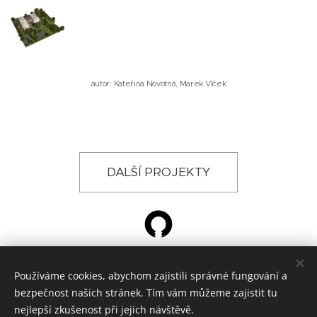
autor: Kateřina Novotná, Marek Vlček
DALŠÍ PROJEKTY
Používáme cookies, abychom zajistili správné fungování a
© 2024 ŽÁROVKA ARCHITEKTI, Křižíkova 788, Hradec Králové
bezpečnost našich stránek. Tím vám můžeme zajistit tu
architektonická kancelář
Cookies
nejlepší zkušenost při jejich návštěvě.