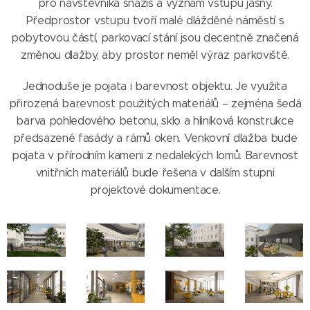
pro návštěvníka snažíš a význam vstupu jasný.
Předprostor vstupu tvoří malé dlážděné náměstí s
pobytovou částí, parkovací stání jsou decentně značená
změnou dlažby, aby prostor neměl výraz parkoviště.
Jednoduše je pojata i barevnost objektu. Je využita
přirozená barevnost použitých materiálů – zejména šedá
barva pohledového betonu, sklo a hliníková konstrukce
předsazené fasády a rámů oken. Venkovní dlažba bude
pojata v přírodním kameni z nedalekých lomů. Barevnost
vnitřních materiálů bude řešena v dalším stupni
projektové dokumentace.