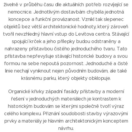
živelně v průběhu času dle aktuálních potřeb rozvíjející se
nemocnice. Jednotlivým dostavbám chyběla jednotná
koncepce a funkční provázanost. Vznikl tak slepenec
objektů bez větší architektonické hodnoty, který zároveň
tvořil nevzhledný hlavní vstup do Levitova centra. Stávající
spojující krček a jeho přílepky budou odstraněny a
nahrazeny přístavbou čistého jednoduchého tvaru. Tato
přístavba nepřevyšuje stávající historické budovy a svou
formou na sebe nepoutá pozornost. Jednoduché a čisté
linie nechají vyniknout nejen původním budovám, ale také
krásnému parku, který objekty obklopuje.
Organické křivky západní fasády přístavby a moderní
řešení v jednoduchých materiálech je kontrastem k
historickým budovám se kterými společně tvoří výraz
celého komplexu. Přiznání soudobosti stavby výrazovými
prvky a materiály je hlavním architektonickým konceptem
návrhu.