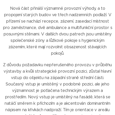
Nová část přináší významné provozní výhody, a to
propojení starých budov ve třech nadzemních podlaží. V
přízemí se nachází recepce, zázemí, zasedací místnost
pro zaměstnance, dvě ambulance a multifunkční prostor s
posuvnými stěnami. V dalších dvou patrech jsou umístěny
společenské zóny a lůžkové pokoje s hygienickým
zázemím, které mají rozvolnit obsazenost stávajících
pokojů.
Z důvodu požadavku nepřerušeného provozu v průběhu
výstavby a kvůli strategické provozní pozici, zůstal hlavní
vstup do objektu na západní straně střední části.
Současný vstup je umístěný v podobné pozici, ale jeho
významnost je potlačena technickým výrazem a
prostředím. Nový vstup je umístěný na fasádě, která se
natáčí směrem k příchozím a je akcentován dominantním
nápisem na křivkách nadpraží. Tím je orientace v areálu