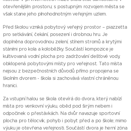
otevřenějším prostoru; s postupným rozvojem města se
však stane jeho plnohodnotným veřejným uzlem.
Před školou vzniká pobytový veřejný prostor – piazzetta
pro setkávání, čekání, posezení i drobnou hru. Je
doplněna doprovodnou zelení, stínem stromů a krytými
stáními pro kola a koloběžky. Součástí kompozice je
kultivovaná vodní plocha pro zadržování dešťové vody,
obklopená pobytovými místy pro veřejnost. Tato místa
nejsou z bezpečnostních důvodů přímo propojena se
školním dvorem - škola si zachovává vlastní chráněnou
hranici.
Za vstupní halou se škola otevírá do dvora, který nabízí
místa pro venkovní výuku, oběd pod širým nebem i
odpočinek o přestávkách. Na dvůr navazuje sportovní
plocha pro tělocvik, pohyb i pobyt před a po škole; mimo
výuku je otevřena veřejnosti. Součástí dvora je herní zóna