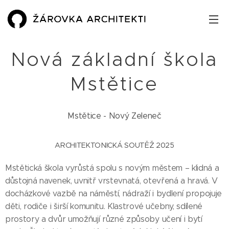
Nová základní škola
Mstětice
Mstětice - Nový Zeleneč
ARCHITEKTONICKÁ SOUTĚŽ 2025
Mstětická škola vyrůstá spolu s novým městem – klidná a
důstojná navenek, uvnitř vrstevnatá, otevřená a hravá. V
docházkové vazbě na náměstí, nádraží i bydlení propojuje
děti, rodiče i širší komunitu. Klastrové učebny, sdílené
prostory a dvůr umožňují různé způsoby učení i bytí