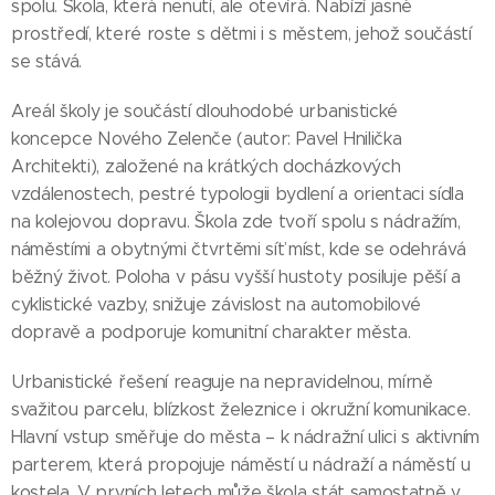
spolu. Škola, která nenutí, ale otevírá. Nabízí jasné
prostředí, které roste s dětmi i s městem, jehož součástí
se stává.
Areál školy je součástí dlouhodobé urbanistické
koncepce Nového Zelenče (autor: Pavel Hnilička
Architekti), založené na krátkých docházkových
vzdálenostech, pestré typologii bydlení a orientaci sídla
na kolejovou dopravu. Škola zde tvoří spolu s nádražím,
náměstími a obytnými čtvrtěmi síť míst, kde se odehrává
běžný život. Poloha v pásu vyšší hustoty posiluje pěší a
cyklistické vazby, snižuje závislost na automobilové
dopravě a podporuje komunitní charakter města.
Urbanistické řešení reaguje na nepravidelnou, mírně
svažitou parcelu, blízkost železnice i okružní komunikace.
Hlavní vstup směřuje do města – k nádražní ulici s aktivním
parterem, která propojuje náměstí u nádraží a náměstí u
kostela. V prvních letech může škola stát samostatně v