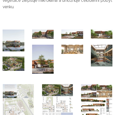
vegetace zlepšuje mikroklima a umožňuje celodenní pobyt
venku.