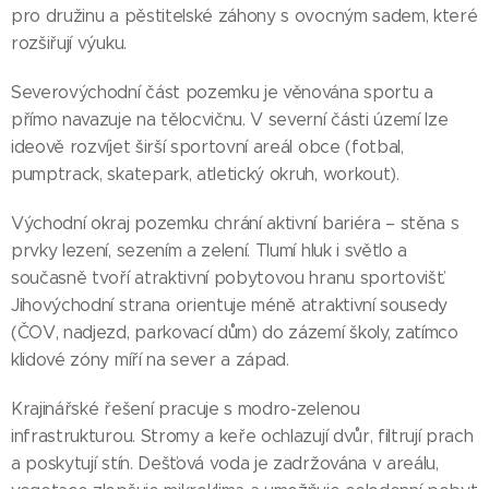
pro družinu a pěstitelské záhony s ovocným sadem, které
rozšiřují výuku.
Severovýchodní část pozemku je věnována sportu a
přímo navazuje na tělocvičnu. V severní části území lze
ideově rozvíjet širší sportovní areál obce (fotbal,
pumptrack, skatepark, atletický okruh, workout).
Východní okraj pozemku chrání aktivní bariéra – stěna s
prvky lezení, sezením a zelení. Tlumí hluk i světlo a
současně tvoří atraktivní pobytovou hranu sportovišť.
Jihovýchodní strana orientuje méně atraktivní sousedy
(ČOV, nadjezd, parkovací dům) do zázemí školy, zatímco
klidové zóny míří na sever a západ.
Krajinářské řešení pracuje s modro-zelenou
infrastrukturou. Stromy a keře ochlazují dvůr, filtrují prach
a poskytují stín. Dešťová voda je zadržována v areálu,