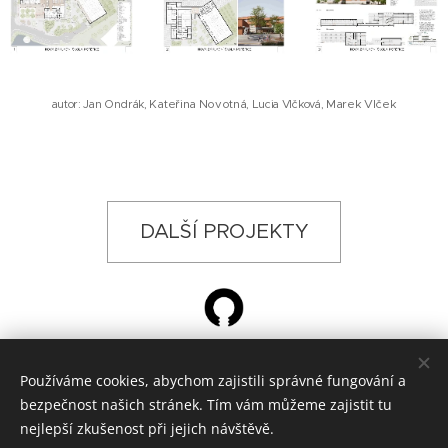
autor: Jan Ondrák
, Kateřina Novotná
, Lucia Vlčková,
Marek Vlček
DALŠÍ PROJEKTY
Používáme cookies, abychom zajistili správné fungování a
© 2024 ŽÁROVKA ARCHITEKTI, Křižíkova 788, Hradec Králové
bezpečnost našich stránek. Tím vám můžeme zajistit tu
architektonická kancelář
Cookies
nejlepší zkušenost při jejich návštěvě.