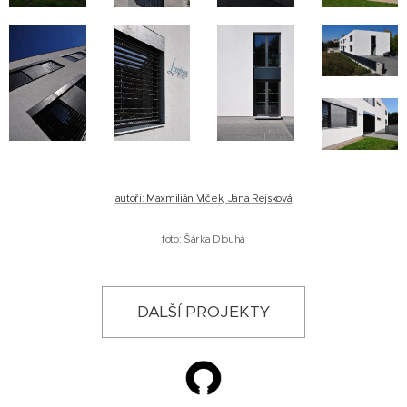
autoři: Maxmilián Vlček, Jana Rejsková
foto: Šárka Dlouhá
DALŠÍ PROJEKTY