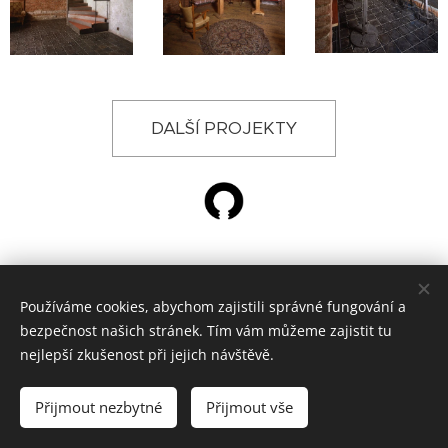
DALŠÍ PROJEKTY
Používáme cookies, abychom zajistili správné fungování a
© 2024 ŽÁROVKA ARCHITEKTI, Křižíkova 788, Hradec Králové
bezpečnost našich stránek. Tím vám můžeme zajistit tu
architektonická kancelář
Cookies
nejlepší zkušenost při jejich návštěvě.
Jazyky
Přijmout nezbytné
Přijmout vše
Čeština
English