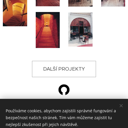
DALŠÍ PROJEKTY
Používáme cookies, abychom zajistili správné fungování a
© 2024 ŽÁROVKA ARCHITEKTI, Křižíkova 788, Hradec Králové
bezpečnost našich stránek. Tím vám můžeme zajistit tu
architektonická kancelář
Cookies
nejlepší zkušenost při jejich návštěvě.