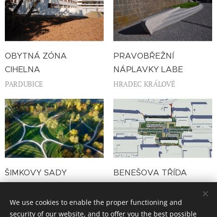
OBYTNÁ ZÓNA
PRAVOBŘEŽNÍ
CIHELNA
NÁPLAVKY LABE
PARDUBICE
HRADEC KRÁLOVÉ
ŠIMKOVY SADY
BENEŠOVA TŘÍDA
HRADEC KRÁLOVÉ
HRADEC KRÁLOVÉ
We use cookies to enable the proper functioning and
security of our website, and to offer you the best possible