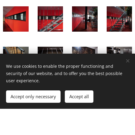
We use cookies to enable the proper functioning and
security of our website, and to offer you the best possible
user experience.
OBYTNÉ INTERIÉRY
Accept only necessary
Accept all
© 2017 ŽÁROVKA ARCHITEKTI, Křižíkova 788, Hradec Králové
Powered by
Webnode
Cookies